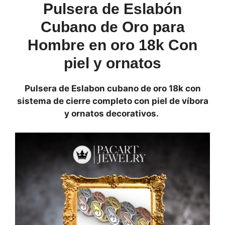
ornatos
Pulsera de Eslabón
Pacart
Cubano de Oro para
Jewelry
Hombre en oro 18k Con
67
gramos
piel y ornatos
cantidad
Pulsera de Eslabon cubano de oro 18k con
sistema de cierre completo con piel de víbora
y ornatos decorativos.