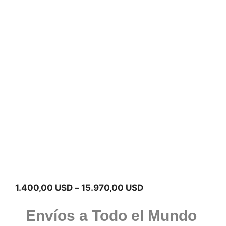
Rango
1.400,00
USD
–
15.970,00
USD
de
precios:
Envíos a Todo el Mundo
desde