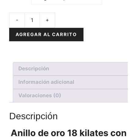
Anillo
de
AGREGAR AL CARRITO
Oro
18k
para
Hombres
Descripción
The
Lions
Información adicional
Kings
Tribal
Valoraciones (0)
con
Zafiro
Descripción
Central
y
Brillantes
Anillo de oro 18 kilates con