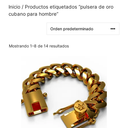
Inicio
/ Productos etiquetados “pulsera de oro
cubano para hombre”
Mostrando 1–8 de 14 resultados
Este
producto
tiene
varias
variantes.
Las
opciones
se
pueden
elegir