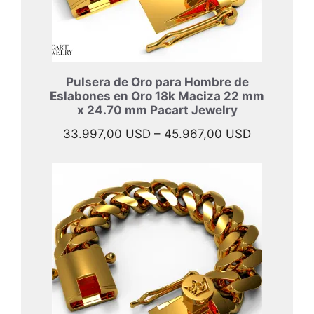
Pulsera de Oro para Hombre de
Eslabones en Oro 18k Maciza 22 mm
x 24.70 mm Pacart Jewelry
Rango
33.997,00
USD
–
45.967,00
USD
de
precios:
desde
33.997,00
hasta
45.967,00