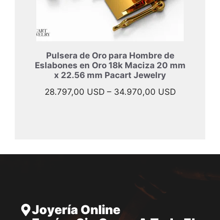
Pulsera de Oro para Hombre de
Eslabones en Oro 18k Maciza 20 mm
x 22.56 mm Pacart Jewelry
Rango
28.797,00
USD
–
34.970,00
USD
de
precios:
desde
28.797,00
hasta
34.970,00
Joyería Online