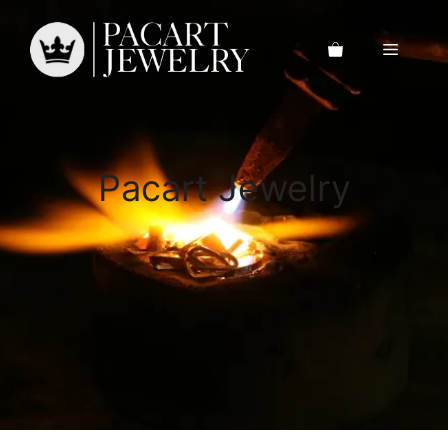
Saltar
al
Menú
contenido
Pacart Jewelry