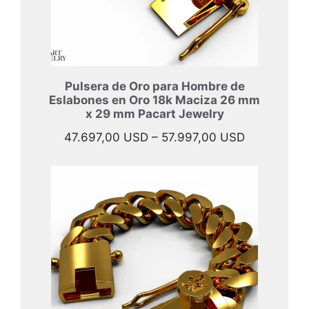
Pulsera de Oro para Hombre de
Eslabones en Oro 18k Maciza 26 mm
x 29 mm Pacart Jewelry
Rango
47.697,00
USD
–
57.997,00
USD
de
precios:
desde
47.697,00 
hasta
57.997,00 