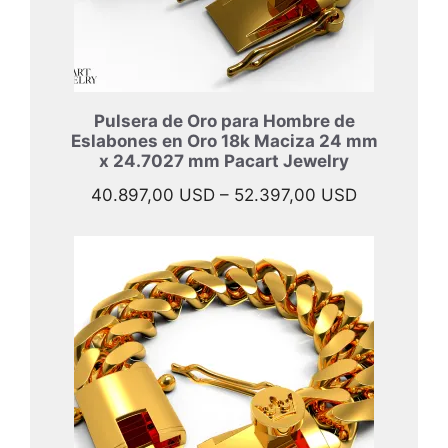
Pulsera de Oro para Hombre de
Eslabones en Oro 18k Maciza 24 mm
x 24.7027 mm Pacart Jewelry
Rango
40.897,00
USD
–
52.397,00
USD
de
precios:
desde
40.897,00
hasta
52.397,00