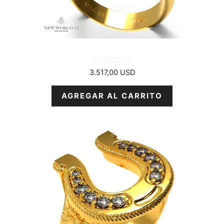
0
3.517,00
USD
d
e
5
AGREGAR AL CARRITO
Este
producto
tiene
varias
variantes.
Las
opciones
se