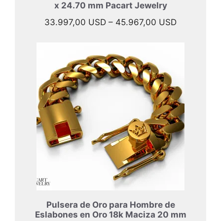
x 24.70 mm Pacart Jewelry
Rango
33.997,00
USD
–
45.967,00
USD
de
precios:
desde
33.997,00
hasta
45.967,00
Pulsera de Oro para Hombre de
Eslabones en Oro 18k Maciza 20 mm