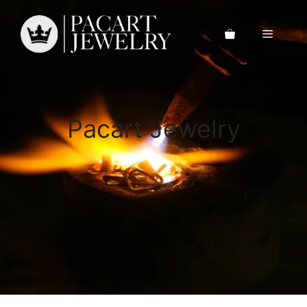
Saltar
al
Menú
contenido
Pacart Jewelry