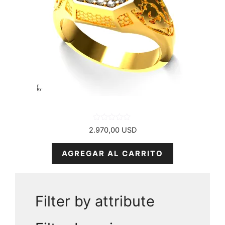
0
2.970,00
USD
d
e
5
AGREGAR AL CARRITO
Filter by attribute