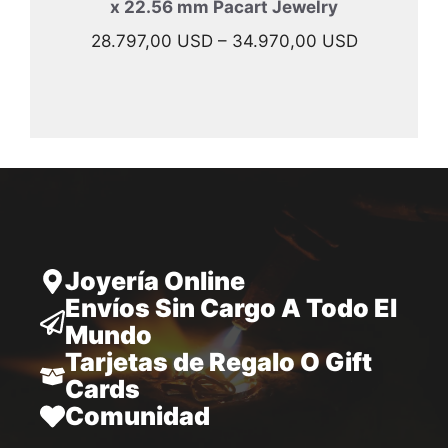
x 22.56 mm Pacart Jewelry
Rango
28.797,00
USD
–
34.970,00
USD
de
precios:
desde
28.797,00
hasta
34.970,00
Joyería Online
Envíos Sin Cargo A Todo El
Mundo
Tarjetas de Regalo O Gift
Cards
Comunidad