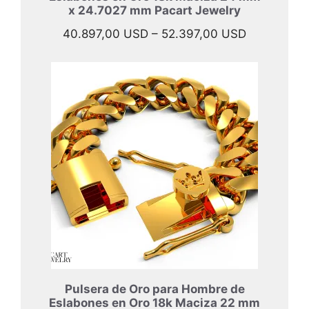
x 24.7027 mm Pacart Jewelry
Rango
40.897,00
USD
–
52.397,00
USD
de
precios:
desde
40.897,00
hasta
52.397,00
Pulsera de Oro para Hombre de
Eslabones en Oro 18k Maciza 22 mm