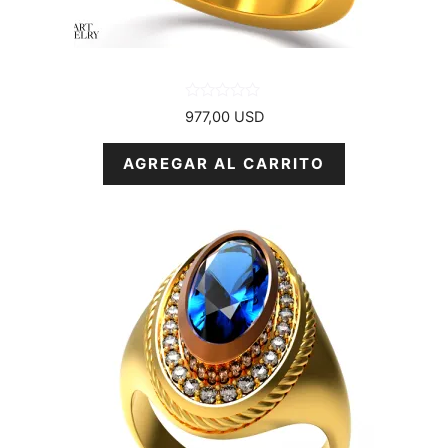
0
977,00
USD
d
e
5
AGREGAR AL CARRITO