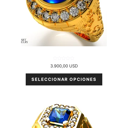
opciones
se
pueden
elegir
en
la
página
del
producto
0
3.900,00
USD
d
e
5
SELECCIONAR OPCIONES