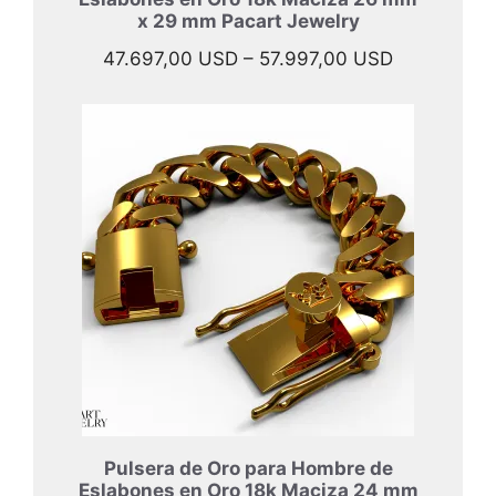
x 29 mm Pacart Jewelry
Rango
47.697,00
USD
–
57.997,00
USD
de
precios:
desde
47.697,00 
hasta
57.997,00 
Pulsera de Oro para Hombre de
Eslabones en Oro 18k Maciza 24 mm