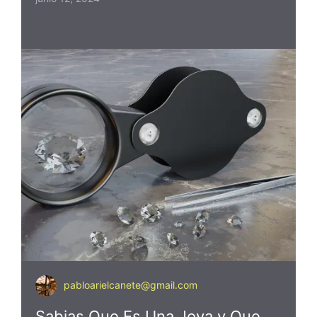
pabloarielcanete@gmail.com
Sabias Que Es Una Joya y Que