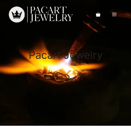
Saltar
al
Menú
contenido
Pacart Jewelry