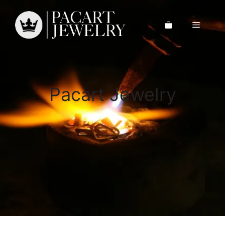
Saltar
al
Menú
contenido
Pacart Jewelry