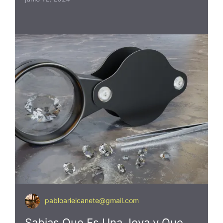
pabloarielcanete@gmail.com
Sabias Que Es Una Joya y Que