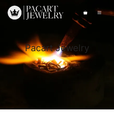
Saltar
al
Menú
contenido
Pacart Jewelry