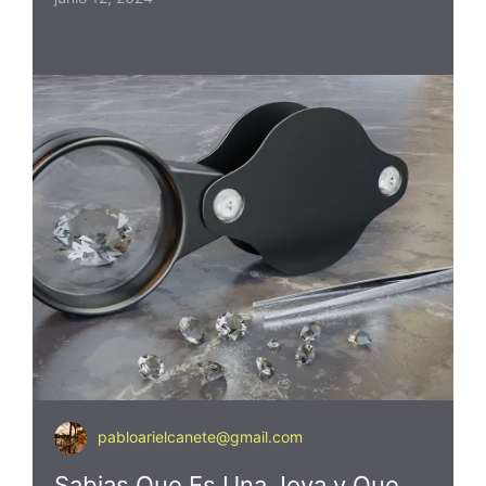
pabloarielcanete@gmail.com
Sabias Que Es Una Joya y Que