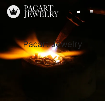
Saltar
al
Menú
contenido
Pacart Jewelry