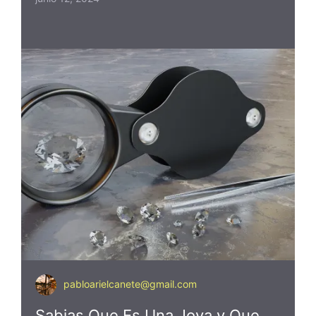
pabloarielcanete@gmail.com
Sabias Que Es Una Joya y Que