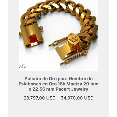
desde
33.997,00
hasta
45.967,00
Pulsera de Oro para Hombre de
Eslabones en Oro 18k Maciza 20 mm
x 22.56 mm Pacart Jewelry
Rango
28.797,00
USD
–
34.970,00
USD
de
precios: