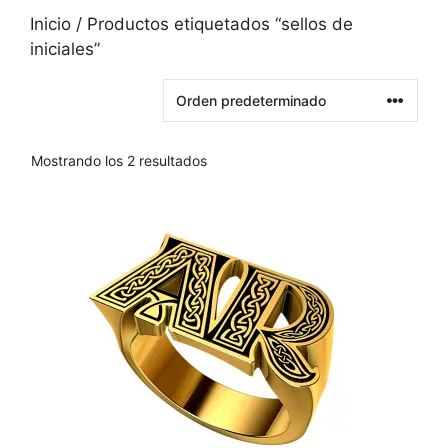
Inicio
/ Productos etiquetados “sellos de
iniciales”
Mostrando los 2 resultados
Este
producto
tiene
varias
variantes.
Las
opciones
se
pueden
elegir