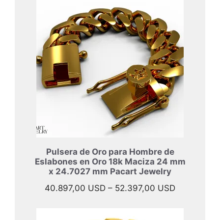
desde
47.697,00 
hasta
57.997,00 
Pulsera de Oro para Hombre de
Eslabones en Oro 18k Maciza 24 mm
x 24.7027 mm Pacart Jewelry
Rango
40.897,00
USD
–
52.397,00
USD
de
precios: