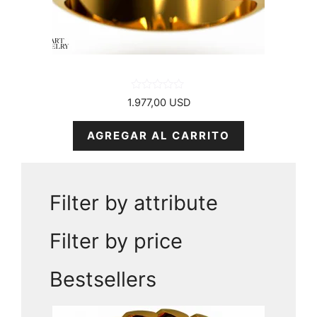
0
1.977,00
USD
d
e
5
AGREGAR AL CARRITO
Filter by attribute
Filter by price
Bestsellers