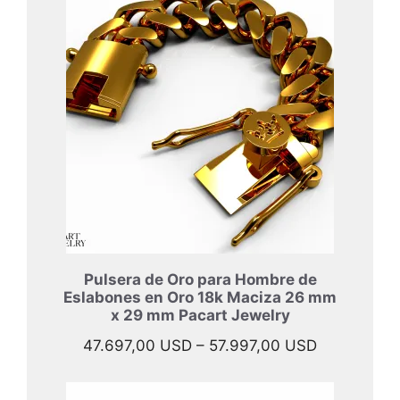
Pulsera de Oro para Hombre de
Eslabones en Oro 18k Maciza 26 mm
x 29 mm Pacart Jewelry
Rango
47.697,00
USD
–
57.997,00
USD
de
precios: