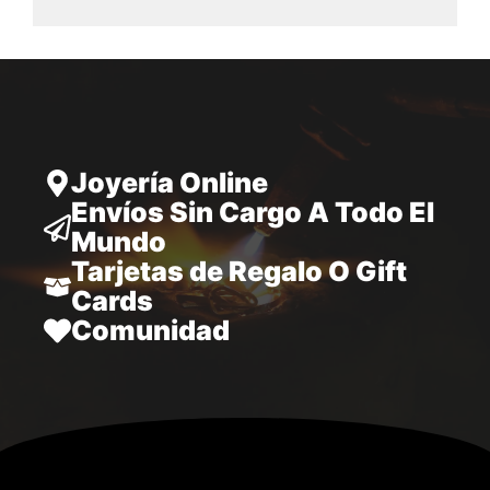
desde
28.797,00
hasta
34.970,00
Joyería Online
Envíos Sin Cargo A Todo El
Mundo
Tarjetas de Regalo O Gift
Cards
Comunidad