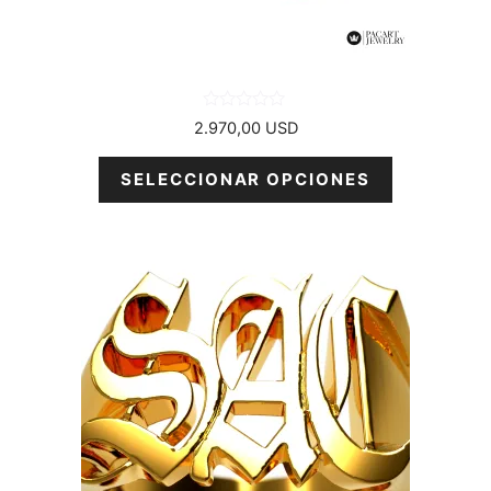
en
la
página
del
producto
0
2.970,00
USD
d
e
5
SELECCIONAR OPCIONES