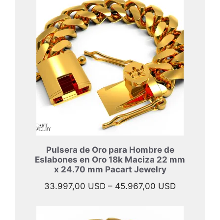
desde
40.897,00
hasta
52.397,00
Pulsera de Oro para Hombre de
Eslabones en Oro 18k Maciza 22 mm
x 24.70 mm Pacart Jewelry
Rango
33.997,00
USD
–
45.967,00
USD
de
precios: