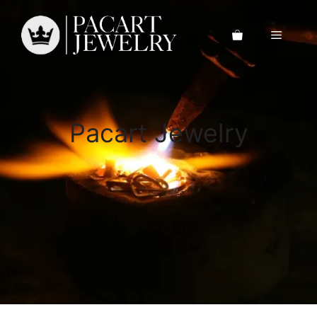
Saltar
al
Menú
contenido
Pacart Jewelry