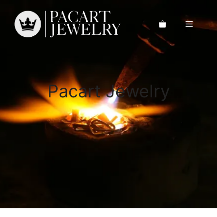
Saltar
al
Menú
contenido
Pacart Jewelry