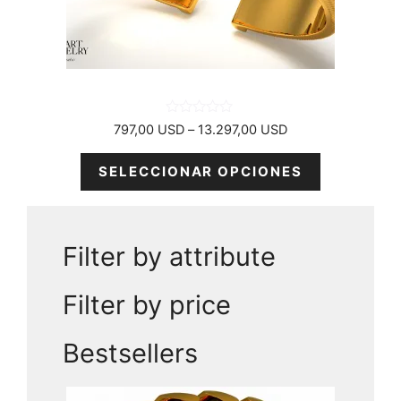
elegir
en
la
página
del
producto
0
Rango
797,00
USD
–
13.297,00
USD
d
de
e
5
precios:
SELECCIONAR OPCIONES
desde
797,00 USD
hasta
13.297,00 USD
Filter by attribute
Filter by price
Bestsellers