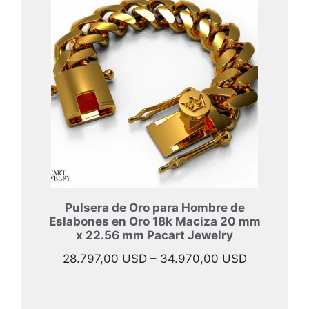
desde
33.997,00
hasta
45.967,00
Pulsera de Oro para Hombre de
Eslabones en Oro 18k Maciza 20 mm
x 22.56 mm Pacart Jewelry
Rango
28.797,00
USD
–
34.970,00
USD
de
precios: