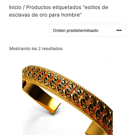
Inicio
/ Productos etiquetados “estilos de
esclavas de oro para hombre”
Mostrando los 2 resultados
Este
producto
tiene
varias
variantes.
Las
opciones
se
pueden
elegir