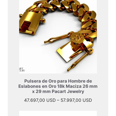
Pulsera de Oro para Hombre de
Eslabones en Oro 18k Maciza 26 mm
x 29 mm Pacart Jewelry
Rango
47.697,00
USD
–
57.997,00
USD
de
precios: