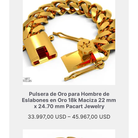
desde
40.897,00
hasta
52.397,00
Pulsera de Oro para Hombre de
Eslabones en Oro 18k Maciza 22 mm
x 24.70 mm Pacart Jewelry
Rango
33.997,00
USD
–
45.967,00
USD
de
precios: