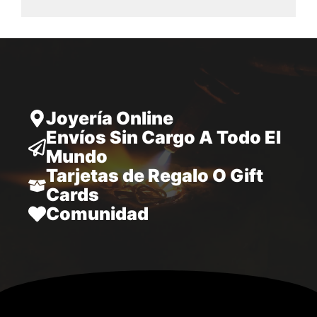
desde
28.797,00
hasta
34.970,00
Joyería Online
Envíos Sin Cargo A Todo El
Mundo
Tarjetas de Regalo O Gift
Cards
Comunidad