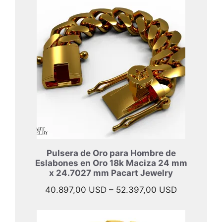
desde
47.697,00 
hasta
57.997,00 
Pulsera de Oro para Hombre de
Eslabones en Oro 18k Maciza 24 mm
x 24.7027 mm Pacart Jewelry
Rango
40.897,00
USD
–
52.397,00
USD
de
precios: