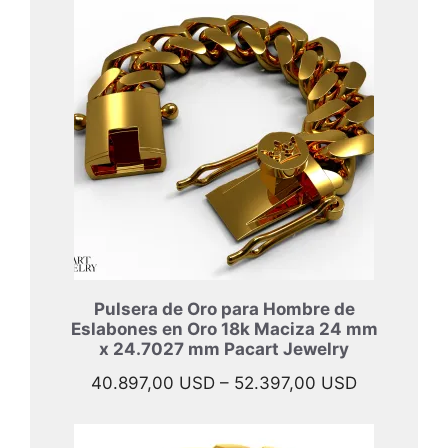
desde
47.697,00 
hasta
57.997,00 
Pulsera de Oro para Hombre de
Eslabones en Oro 18k Maciza 24 mm
x 24.7027 mm Pacart Jewelry
Rango
40.897,00
USD
–
52.397,00
USD
de
precios: