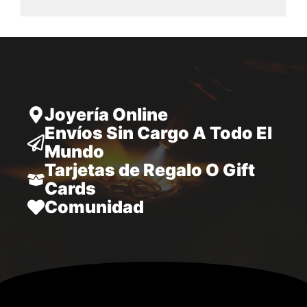
desde
28.797,00
hasta
34.970,00
Joyería Online
Envíos Sin Cargo A Todo El
Mundo
Tarjetas de Regalo O Gift
Cards
Comunidad