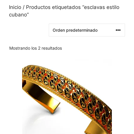
Inicio
/ Productos etiquetados “esclavas estilo
cubano”
Mostrando los 2 resultados
Este
producto
tiene
varias
variantes.
Las
opciones
se
pueden
elegir