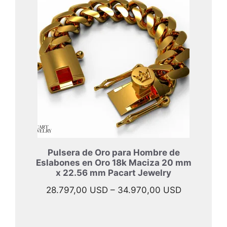
desde
33.997,00
hasta
45.967,00
Pulsera de Oro para Hombre de
Eslabones en Oro 18k Maciza 20 mm
x 22.56 mm Pacart Jewelry
Rango
28.797,00
USD
–
34.970,00
USD
de
precios: