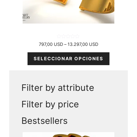
elegir
en
la
página
del
producto
0
Rango
797,00
USD
–
13.297,00
USD
d
de
e
5
precios:
SELECCIONAR OPCIONES
desde
797,00 USD
hasta
13.297,00 USD
Filter by attribute
Filter by price
Bestsellers