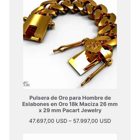
Pulsera de Oro para Hombre de
Eslabones en Oro 18k Maciza 26 mm
x 29 mm Pacart Jewelry
Rango
47.697,00
USD
–
57.997,00
USD
de
precios: