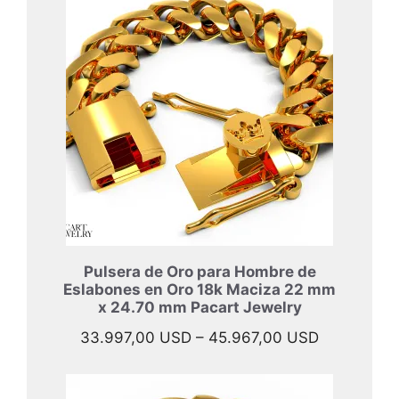
desde
40.897,00
hasta
52.397,00
Pulsera de Oro para Hombre de
Eslabones en Oro 18k Maciza 22 mm
x 24.70 mm Pacart Jewelry
Rango
33.997,00
USD
–
45.967,00
USD
de
precios: