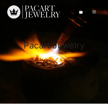
Saltar
al
Menú
contenido
Pacart Jewelry