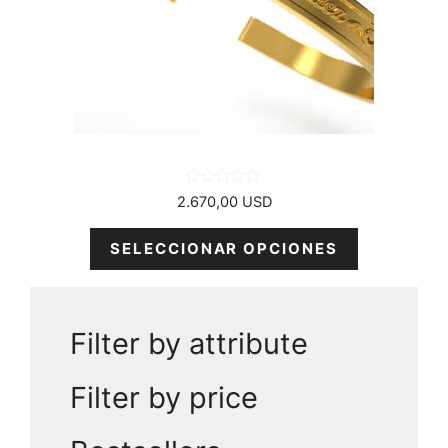
se
pueden
elegir
en
la
página
del
producto
0
2.670,00
USD
d
e
5
SELECCIONAR OPCIONES
Filter by attribute
Filter by price