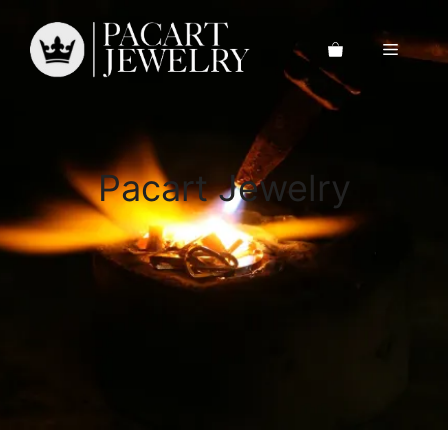
Saltar
al
Menú
contenido
Pacart Jewelry