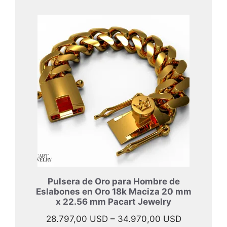
de
precios:
desde
33.997,00
hasta
45.967,00
Pulsera de Oro para Hombre de
Eslabones en Oro 18k Maciza 20 mm
x 22.56 mm Pacart Jewelry
Rango
28.797,00
USD
–
34.970,00
USD