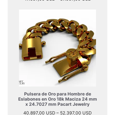
de
precios:
desde
47.697,00 
hasta
57.997,00 
Pulsera de Oro para Hombre de
Eslabones en Oro 18k Maciza 24 mm
x 24.7027 mm Pacart Jewelry
Rango
40.897,00
USD
–
52.397,00
USD