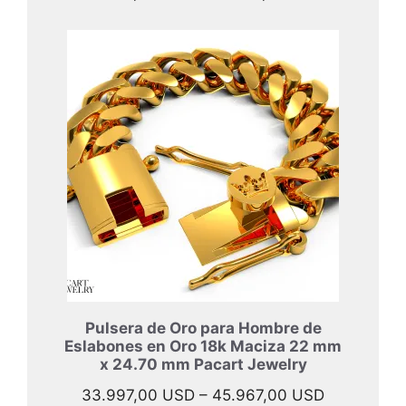
de
precios:
desde
40.897,00
hasta
52.397,00
Pulsera de Oro para Hombre de
Eslabones en Oro 18k Maciza 22 mm
x 24.70 mm Pacart Jewelry
Rango
33.997,00
USD
–
45.967,00
USD