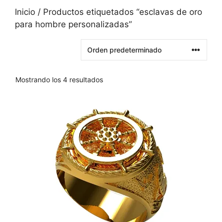
Inicio
/ Productos etiquetados “esclavas de oro
para hombre personalizadas”
Mostrando los 4 resultados
Este
producto
tiene
varias
variantes.
Las
opciones
se
pueden
elegir