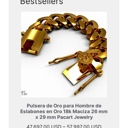
Bestsellers
Pulsera de Oro para Hombre de
Eslabones en Oro 18k Maciza 26 mm
x 29 mm Pacart Jewelry
Rango
47.697,00
USD
–
57.997,00
USD