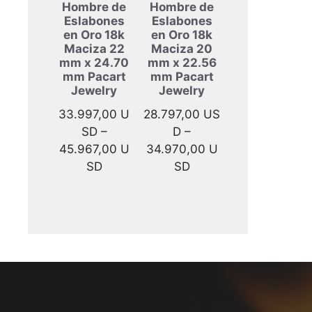
Hombre de
Hombre de
Eslabones
Eslabones
en Oro 18k
en Oro 18k
Maciza 22
Maciza 20
mm x 24.70
mm x 22.56
mm Pacart
mm Pacart
Jewelry
Jewelry
33.997,00
U
28.797,00
US
SD
–
D
–
45.967,00
U
34.970,00
U
Rango
Rango
SD
SD
de
de
precios:
precios:
desde
desde
33.997,00 USD
28.797,00 USD
hasta
hasta
45.967,00 USD
34.970,00 USD