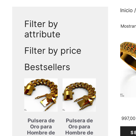
Inicio
/
Filter by
Mostran
attribute
Este
Filter by price
produ
tiene
varias
Bestsellers
varian
Las
opcio
se
puede
elegir
en
997,0
Pulsera de
Pulsera de
la
Oro para
Oro para
págin
S
Hombre de
Hombre de