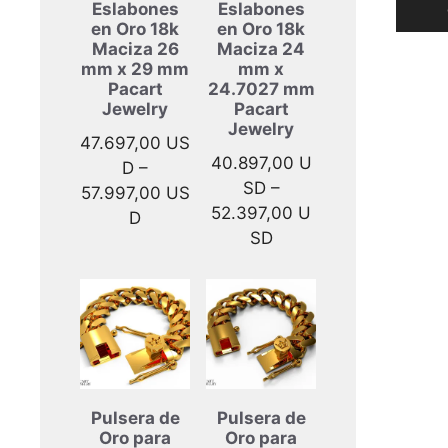
Eslabones
Eslabones
del
en Oro 18k
en Oro 18k
produ
Maciza 26
Maciza 24
mm x 29 mm
mm x
Pacart
24.7027 mm
Jewelry
Pacart
Jewelry
47.697,00
US
40.897,00
U
D
–
SD
–
57.997,00
US
52.397,00
U
Rango
D
Rango
SD
de
de
precios:
precios:
desde
desde
47.697,00 USD
40.897,00 USD
hasta
hasta
57.997,00 USD
52.397,00 USD
Pulsera de
Pulsera de
Oro para
Oro para