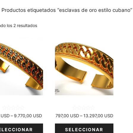
 Productos etiquetados “esclavas de oro estilo cubano”
do los 2 resultados
Este
cto
producto
tiene
varias
tes.
variantes.
Las
nes
opciones
se
n
pueden
elegir
en
0
0
Rango
Rango
0
USD
–
9.770,00
USD
797,00
USD
–
13.297,00
USD
d
d
la
de
de
e
e
5
5
precios:
precios:
a
página
ELECCIONAR
SELECCIONAR