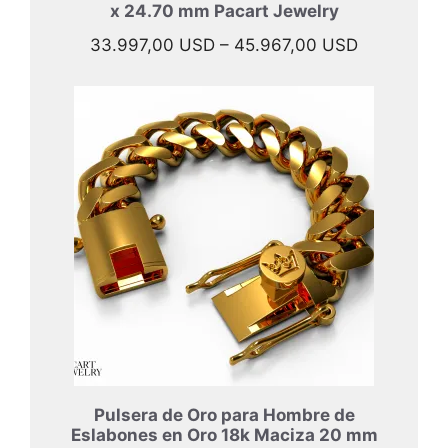
x 24.70 mm Pacart Jewelry
Rango
33.997,00
USD
–
45.967,00
USD
de
precios:
desde
33.997,00
hasta
45.967,00
Pulsera de Oro para Hombre de
Eslabones en Oro 18k Maciza 20 mm