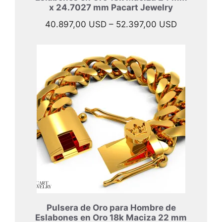
x 24.7027 mm Pacart Jewelry
Rango
40.897,00
USD
–
52.397,00
USD
de
precios:
desde
40.897,00
hasta
52.397,00
Pulsera de Oro para Hombre de
Eslabones en Oro 18k Maciza 22 mm