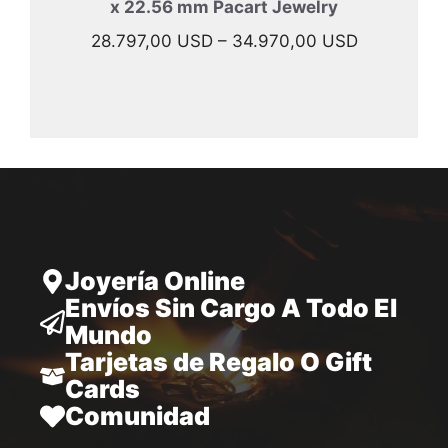
x 22.56 mm Pacart Jewelry
Rango
28.797,00
USD
–
34.970,00
USD
de
precios:
desde
28.797,00
hasta
34.970,00
Joyería Online
Envíos Sin Cargo A Todo El
Mundo
Tarjetas de Regalo O Gift
Cards
Comunidad