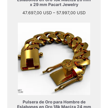
x 29 mm Pacart Jewelry
Rango
47.697,00
USD
–
57.997,00
USD
de
precios:
desde
47.697,00 
hasta
57.997,00 
Pulsera de Oro para Hombre de
Eslabones en Oro 18k Maciza 24 mm