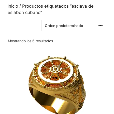
Inicio
/ Productos etiquetados “esclava de
eslabon cubano”
Mostrando los 6 resultados
Este
producto
tiene
varias
variantes.
Las
opciones
se
pueden
elegir