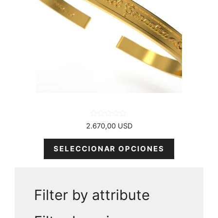
variantes.
Las
opciones
se
pueden
elegir
en
la
página
del
producto
0
2.670,00
USD
d
e
5
SELECCIONAR OPCIONES
Filter by attribute