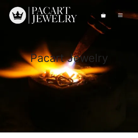
Saltar
al
Menú
contenido
Pacart Jewelry