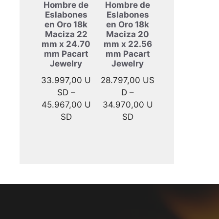
Hombre de
Hombre de
Eslabones
Eslabones
en Oro 18k
en Oro 18k
Maciza 22
Maciza 20
mm x 24.70
mm x 22.56
mm Pacart
mm Pacart
Jewelry
Jewelry
33.997,00
U
28.797,00
US
SD
–
D
–
45.967,00
U
34.970,00
U
Rango
Rango
SD
SD
de
de
precios:
precios:
desde
desde
33.997,00 USD
28.797,00 USD
hasta
hasta
45.967,00 USD
34.970,00 USD