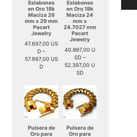
Eslabones
Eslabones
del
en Oro 18k
en Oro 18k
produ
Maciza 26
Maciza 24
mm x 29 mm
mm x
Pacart
24.7027 mm
Jewelry
Pacart
Jewelry
47.697,00
US
40.897,00
U
D
–
SD
–
57.997,00
US
52.397,00
U
Rango
D
Rango
SD
de
de
precios:
precios:
desde
desde
47.697,00 USD
40.897,00 USD
hasta
hasta
57.997,00 USD
52.397,00 USD
Pulsera de
Pulsera de
Oro para
Oro para