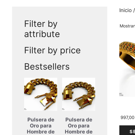
Inicio
/
Filter by
Mostran
attribute
Este
Filter by price
produ
tiene
varias
Bestsellers
varian
Las
opcio
se
puede
elegir
en
997,0
Pulsera de
Pulsera de
la
Oro para
Oro para
págin
S
Hombre de
Hombre de