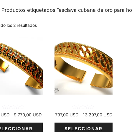
 Productos etiquetados “esclava cubana de oro para h
do los 2 resultados
Este
cto
producto
tiene
varias
tes.
variantes.
Las
nes
opciones
se
n
pueden
elegir
en
0
0
Rango
Rango
0
USD
–
9.770,00
USD
797,00
USD
–
13.297,00
USD
d
d
la
de
de
e
e
5
5
precios:
precios:
a
página
ELECCIONAR
SELECCIONAR