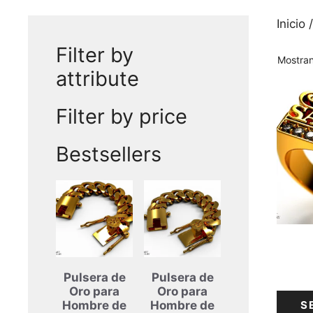
Inicio
/
Filter by
Mostran
attribute
Este
Filter by price
produ
tiene
varias
Bestsellers
varian
Las
opcio
se
puede
elegir
en
Pulsera de
Pulsera de
la
Oro para
Oro para
págin
S
Hombre de
Hombre de