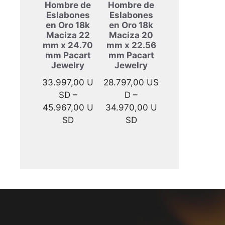
Hombre de
Hombre de
Eslabones
Eslabones
en Oro 18k
en Oro 18k
Maciza 22
Maciza 20
mm x 24.70
mm x 22.56
mm Pacart
mm Pacart
Jewelry
Jewelry
33.997,00
U
28.797,00
US
SD
–
D
–
45.967,00
U
34.970,00
U
Rango
Rango
SD
SD
de
de
precios:
precios:
desde
desde
33.997,00 USD
28.797,00 USD
hasta
hasta
45.967,00 USD
34.970,00 USD