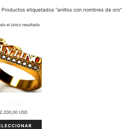
 Productos etiquetados “anillos con nombres de oro”
do el único resultado
cto
tes.
nes
n
0
2.200,00
USD
d
e
5
a
ELECCIONAR