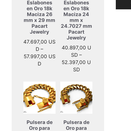
Eslabones
Eslabones
del
en Oro 18k
en Oro 18k
produ
Maciza 26
Maciza 24
mm x 29 mm
mm x
Pacart
24.7027 mm
Jewelry
Pacart
Jewelry
47.697,00
US
40.897,00
U
D
–
SD
–
57.997,00
US
52.397,00
U
Rango
D
Rango
SD
de
de
precios:
precios:
desde
desde
47.697,00 USD
40.897,00 USD
hasta
hasta
57.997,00 USD
52.397,00 USD
Pulsera de
Pulsera de
Oro para
Oro para