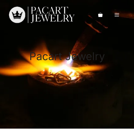
Saltar
al
Menú
contenido
Pacart Jewelry