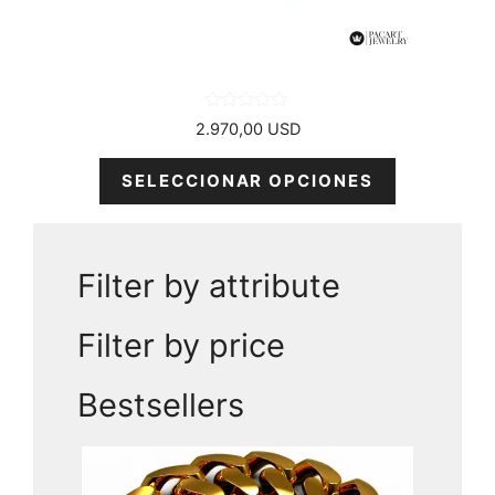
en
la
página
del
producto
0
2.970,00
USD
d
e
5
SELECCIONAR OPCIONES
Filter by attribute
Filter by price
Bestsellers