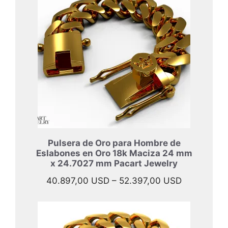
47.697,00 
hasta
57.997,00 
Pulsera de Oro para Hombre de
Eslabones en Oro 18k Maciza 24 mm
x 24.7027 mm Pacart Jewelry
Rango
40.897,00
USD
–
52.397,00
USD
de
precios:
desde