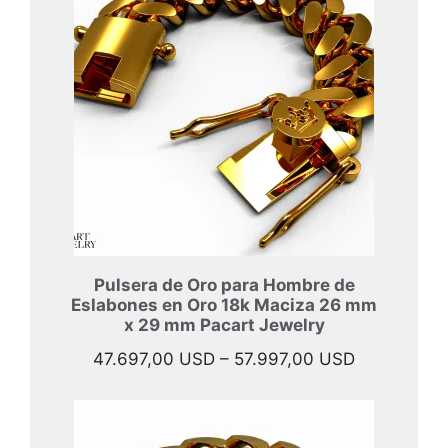
Pulsera de Oro para Hombre de
Eslabones en Oro 18k Maciza 26 mm
x 29 mm Pacart Jewelry
Rango
47.697,00
USD
–
57.997,00
USD
de
precios:
desde