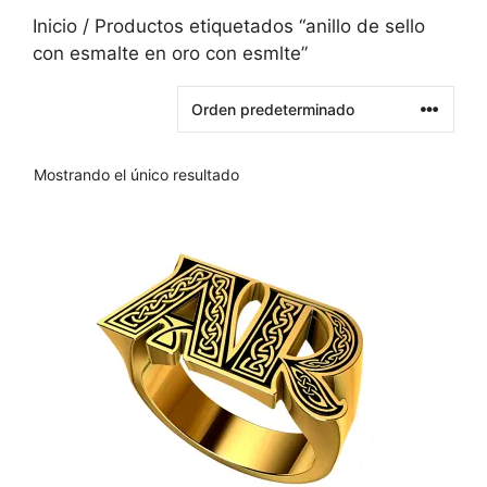
Inicio
/ Productos etiquetados “anillo de sello
con esmalte en oro con esmlte”
Mostrando el único resultado
Este
producto
tiene
varias
variantes.
Las
opciones
se
pueden
elegir