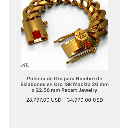
33.997,00
hasta
45.967,00
Pulsera de Oro para Hombre de
Eslabones en Oro 18k Maciza 20 mm
x 22.56 mm Pacart Jewelry
Rango
28.797,00
USD
–
34.970,00
USD
de
precios:
desde
28.797,00