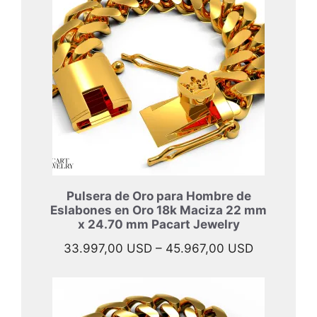
40.897,00
hasta
52.397,00
Pulsera de Oro para Hombre de
Eslabones en Oro 18k Maciza 22 mm
x 24.70 mm Pacart Jewelry
Rango
33.997,00
USD
–
45.967,00
USD
de
precios:
desde