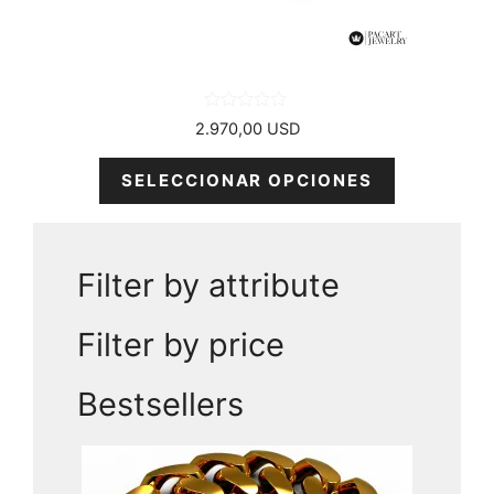
en
la
página
del
producto
0
2.970,00
USD
d
e
5
SELECCIONAR OPCIONES
Filter by attribute
Filter by price
Bestsellers