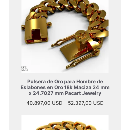
47.697,00 
hasta
57.997,00 
Pulsera de Oro para Hombre de
Eslabones en Oro 18k Maciza 24 mm
x 24.7027 mm Pacart Jewelry
Rango
40.897,00
USD
–
52.397,00
USD
de
precios:
desde