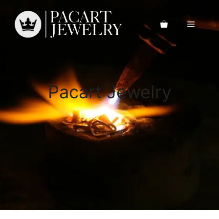
Saltar
al
Menú
contenido
Pacart Jewelry