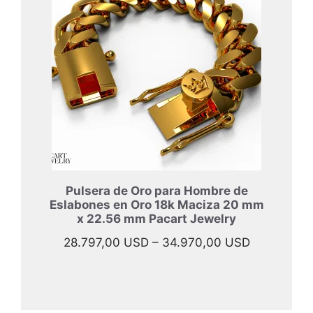
33.997,00
hasta
45.967,00
Pulsera de Oro para Hombre de
Eslabones en Oro 18k Maciza 20 mm
x 22.56 mm Pacart Jewelry
Rango
28.797,00
USD
–
34.970,00
USD
de
precios:
desde
28.797,00