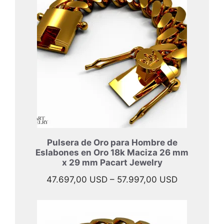
Pulsera de Oro para Hombre de
Eslabones en Oro 18k Maciza 26 mm
x 29 mm Pacart Jewelry
Rango
47.697,00
USD
–
57.997,00
USD
de
precios:
desde