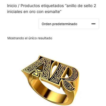
Inicio
/ Productos etiquetados “anillo de sello 2
iniciales en oro con esmalte”
Mostrando el único resultado
Este
producto
tiene
varias
variantes.
Las
opciones
se
pueden
elegir