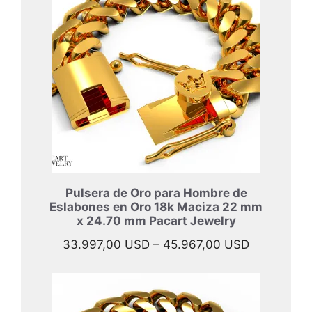
40.897,00
hasta
52.397,00
Pulsera de Oro para Hombre de
Eslabones en Oro 18k Maciza 22 mm
x 24.70 mm Pacart Jewelry
Rango
33.997,00
USD
–
45.967,00
USD
de
precios:
desde