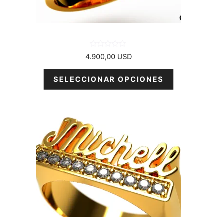
en
la
página
del
producto
0
4.900,00
USD
d
e
5
SELECCIONAR OPCIONES