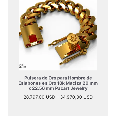
desde
33.997,00
hasta
45.967,00
Pulsera de Oro para Hombre de
Eslabones en Oro 18k Maciza 20 mm
x 22.56 mm Pacart Jewelry
Rango
28.797,00
USD
–
34.970,00
USD
de
precios: