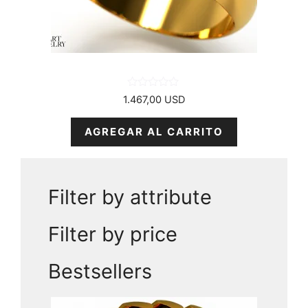
0
1.467,00
USD
d
e
5
AGREGAR AL CARRITO
Filter by attribute
Filter by price
Bestsellers