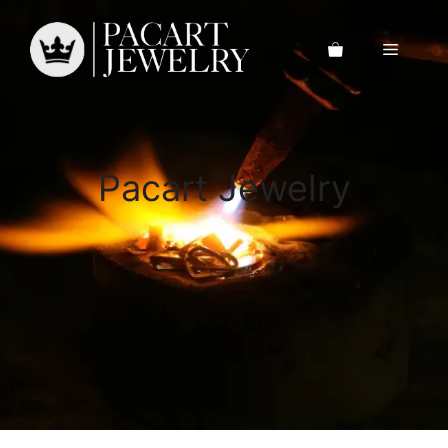
Saltar
al
Menú
contenido
Pacart Jewelry