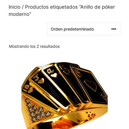
Inicio
/ Productos etiquetados “Anillo de póker
moderno”
Mostrando los 2 resultados
Este
producto
tiene
varias
variantes.
Las
opciones
se
pueden
elegir