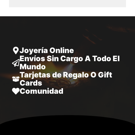
desde
28.797,00
hasta
34.970,00
Joyería Online
Envíos Sin Cargo A Todo El
Mundo
Tarjetas de Regalo O Gift
Cards
Comunidad