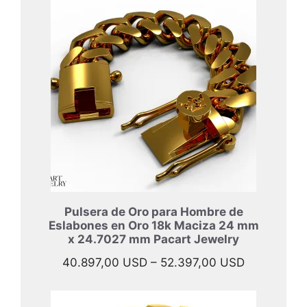
desde
47.697,00 
hasta
57.997,00 
Pulsera de Oro para Hombre de
Eslabones en Oro 18k Maciza 24 mm
x 24.7027 mm Pacart Jewelry
Rango
40.897,00
USD
–
52.397,00
USD
de
precios: