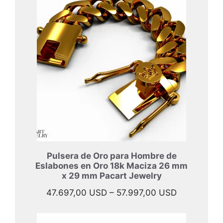
Pulsera de Oro para Hombre de
Eslabones en Oro 18k Maciza 26 mm
x 29 mm Pacart Jewelry
Rango
47.697,00
USD
–
57.997,00
USD
de
precios: