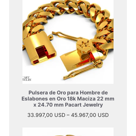
desde
40.897,00
hasta
52.397,00
Pulsera de Oro para Hombre de
Eslabones en Oro 18k Maciza 22 mm
x 24.70 mm Pacart Jewelry
Rango
33.997,00
USD
–
45.967,00
USD
de
precios: