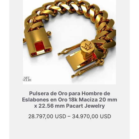
desde
33.997,00
hasta
45.967,00
Pulsera de Oro para Hombre de
Eslabones en Oro 18k Maciza 20 mm
x 22.56 mm Pacart Jewelry
Rango
28.797,00
USD
–
34.970,00
USD
de
precios: