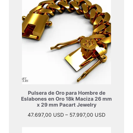
Pulsera de Oro para Hombre de
Eslabones en Oro 18k Maciza 26 mm
x 29 mm Pacart Jewelry
Rango
47.697,00
USD
–
57.997,00
USD
de
precios: