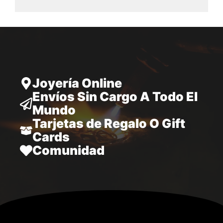
desde
28.797,00
hasta
34.970,00
Joyería Online
Envíos Sin Cargo A Todo El
Mundo
Tarjetas de Regalo O Gift
Cards
Comunidad