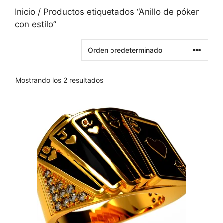
Inicio
/ Productos etiquetados “Anillo de póker
con estilo”
Mostrando los 2 resultados
Este
producto
tiene
varias
variantes.
Las
opciones
se
pueden
elegir