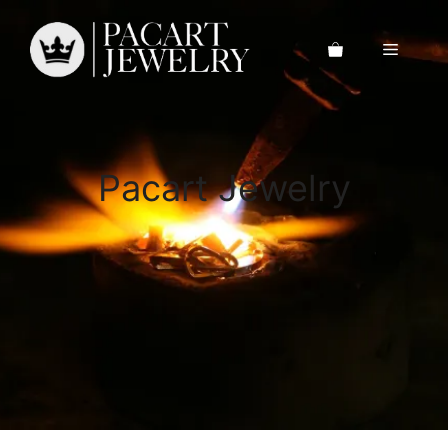
Saltar
al
Menú
contenido
Pacart Jewelry