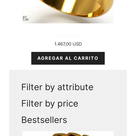
0
1.467,00
USD
d
e
5
AGREGAR AL CARRITO
Filter by attribute
Filter by price
Bestsellers