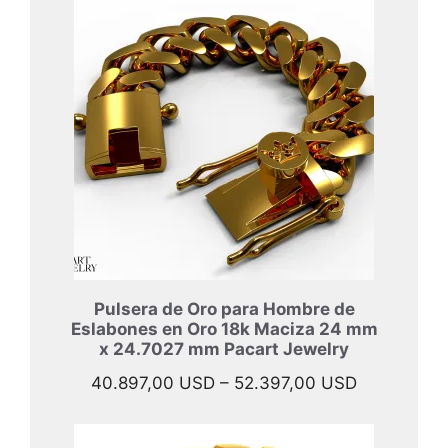
desde
47.697,00 
hasta
57.997,00 
Pulsera de Oro para Hombre de
Eslabones en Oro 18k Maciza 24 mm
x 24.7027 mm Pacart Jewelry
Rango
40.897,00
USD
–
52.397,00
USD
de
precios: