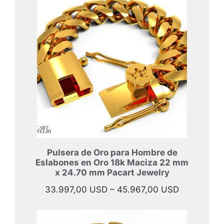
desde
40.897,00
hasta
52.397,00
Pulsera de Oro para Hombre de
Eslabones en Oro 18k Maciza 22 mm
x 24.70 mm Pacart Jewelry
Rango
33.997,00
USD
–
45.967,00
USD
de
precios: