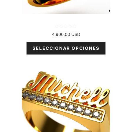
en
la
página
del
producto
0
4.900,00
USD
d
e
5
SELECCIONAR OPCIONES