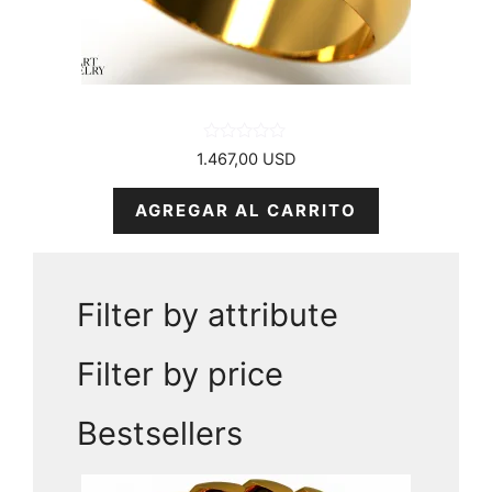
0
1.467,00
USD
d
e
5
AGREGAR AL CARRITO
Filter by attribute
Filter by price
Bestsellers