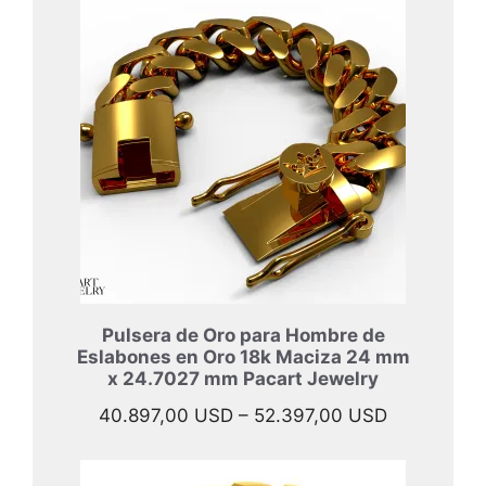
desde
47.697,00 
hasta
57.997,00 
Pulsera de Oro para Hombre de
Eslabones en Oro 18k Maciza 24 mm
x 24.7027 mm Pacart Jewelry
Rango
40.897,00
USD
–
52.397,00
USD
de
precios: