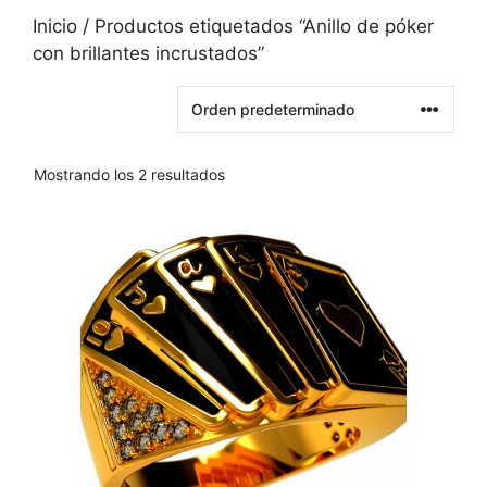
Inicio
/ Productos etiquetados “Anillo de póker
con brillantes incrustados”
Mostrando los 2 resultados
Este
producto
tiene
varias
variantes.
Las
opciones
se
pueden
elegir