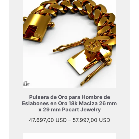
Pulsera de Oro para Hombre de
Eslabones en Oro 18k Maciza 26 mm
x 29 mm Pacart Jewelry
Rango
47.697,00
USD
–
57.997,00
USD
de
precios: