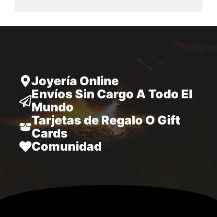
desde
28.797,00
hasta
34.970,00
Joyería Online
Envíos Sin Cargo A Todo El
Mundo
Tarjetas de Regalo O Gift
Cards
Comunidad