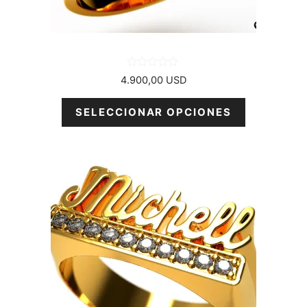
en
la
página
del
producto
0
4.900,00
USD
d
e
5
SELECCIONAR OPCIONES