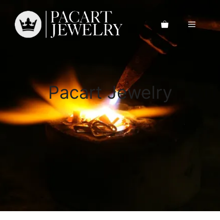
Saltar
al
Menú
contenido
Pacart Jewelry