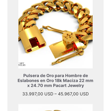
desde
40.897,00
hasta
52.397,00
Pulsera de Oro para Hombre de
Eslabones en Oro 18k Maciza 22 mm
x 24.70 mm Pacart Jewelry
Rango
33.997,00
USD
–
45.967,00
USD
de
precios: