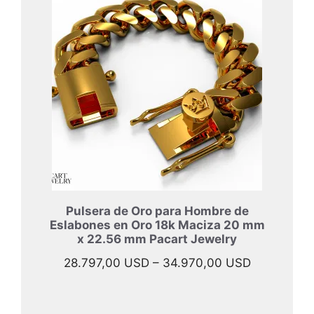
desde
33.997,00
hasta
45.967,00
Pulsera de Oro para Hombre de
Eslabones en Oro 18k Maciza 20 mm
x 22.56 mm Pacart Jewelry
Rango
28.797,00
USD
–
34.970,00
USD
de
precios: