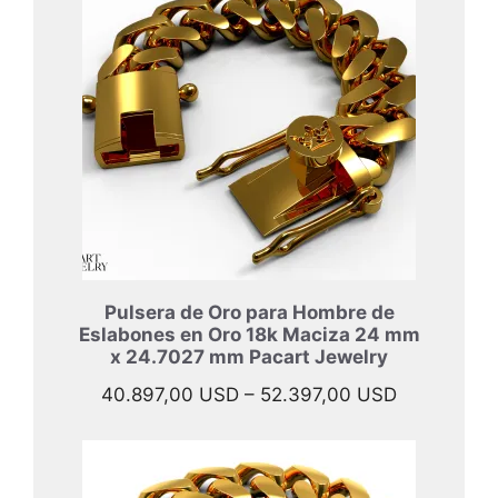
47.697,00 
hasta
57.997,00 
Pulsera de Oro para Hombre de
Eslabones en Oro 18k Maciza 24 mm
x 24.7027 mm Pacart Jewelry
Rango
40.897,00
USD
–
52.397,00
USD
de
precios:
desde