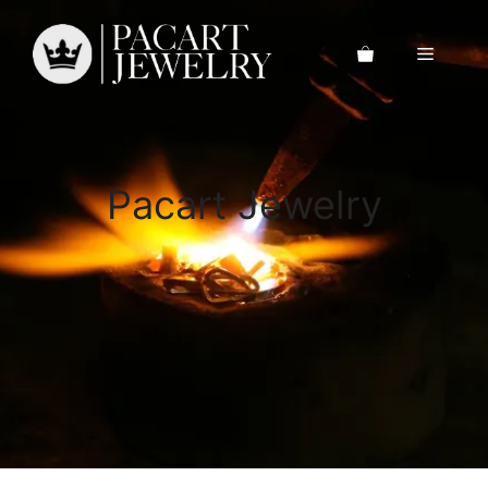
Saltar
al
Menú
contenido
Pacart Jewelry