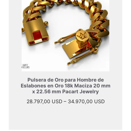
33.997,00
hasta
45.967,00
Pulsera de Oro para Hombre de
Eslabones en Oro 18k Maciza 20 mm
x 22.56 mm Pacart Jewelry
Rango
28.797,00
USD
–
34.970,00
USD
de
precios:
desde
28.797,00