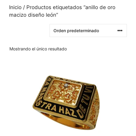
Inicio
/ Productos etiquetados “anillo de oro
macizo diseño león”
Mostrando el único resultado
Este
producto
tiene
varias
variantes.
Las
opciones
se
pueden
elegir