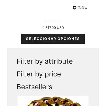
en
la
página
del
producto
0
4.317,00
USD
d
e
5
SELECCIONAR OPCIONES
Filter by attribute
Filter by price
Bestsellers