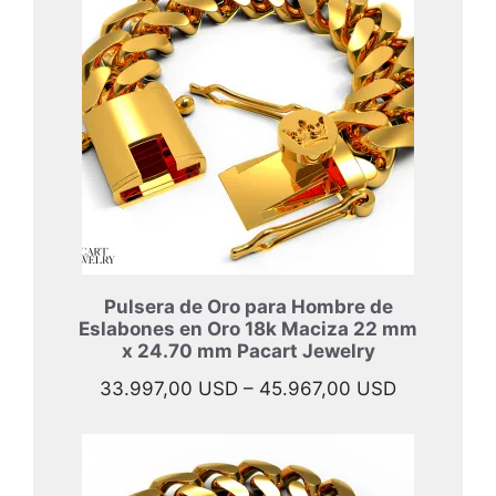
40.897,00
hasta
52.397,00
Pulsera de Oro para Hombre de
Eslabones en Oro 18k Maciza 22 mm
x 24.70 mm Pacart Jewelry
Rango
33.997,00
USD
–
45.967,00
USD
de
precios:
desde