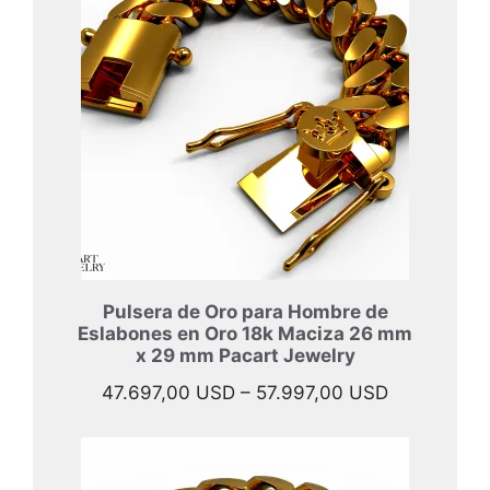
Pulsera de Oro para Hombre de
Eslabones en Oro 18k Maciza 26 mm
x 29 mm Pacart Jewelry
Rango
47.697,00
USD
–
57.997,00
USD
de
precios:
desde