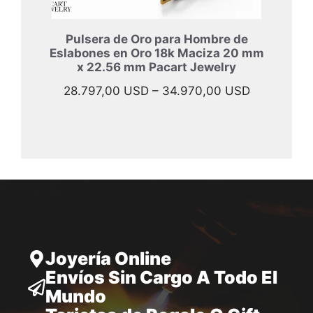
Pulsera de Oro para Hombre de
Eslabones en Oro 18k Maciza 20 mm
x 22.56 mm Pacart Jewelry
Rango
28.797,00
USD
–
34.970,00
USD
de
precios:
desde
28.797,00
hasta
34.970,00
Joyería Online
Envíos Sin Cargo A Todo El
Mundo