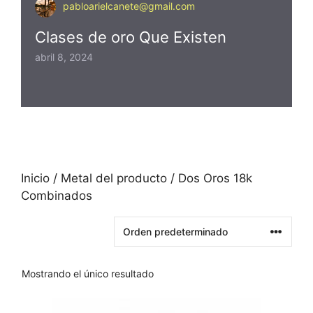
pabloarielcanete@gmail.com
Clases de oro Que Existen
abril 8, 2024
Inicio
/ Metal del producto / Dos Oros 18k
Combinados
Mostrando el único resultado
Este