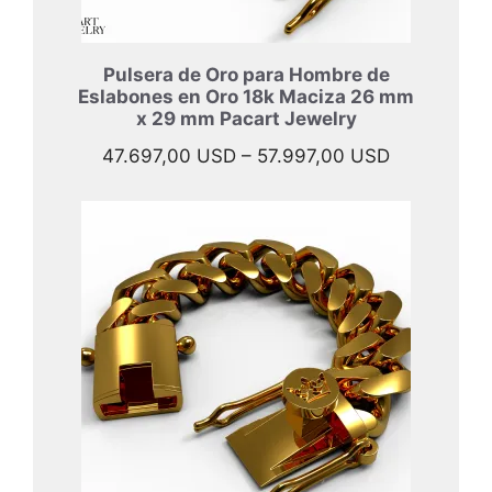
Pulsera de Oro para Hombre de
Eslabones en Oro 18k Maciza 26 mm
x 29 mm Pacart Jewelry
Rango
47.697,00
USD
–
57.997,00
USD
de
precios:
desde
47.697,00 
hasta
57.997,00 