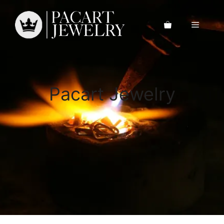
Saltar
al
Menú
contenido
Pacart Jewelry