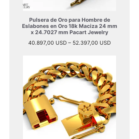
Pulsera de Oro para Hombre de
Eslabones en Oro 18k Maciza 24 mm
x 24.7027 mm Pacart Jewelry
Rango
40.897,00
USD
–
52.397,00
USD
de
precios:
desde
40.897,00
hasta
52.397,00