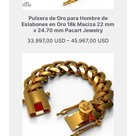
Pulsera de Oro para Hombre de
Eslabones en Oro 18k Maciza 22 mm
x 24.70 mm Pacart Jewelry
Rango
33.997,00
USD
–
45.967,00
USD
de
precios:
desde
33.997,00
hasta
45.967,00